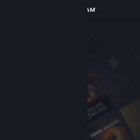
Giriş yap
Mağaza
Topluluk
Hakkında
Destek
Dili değiştir
Steam mobil uygulamasını yükle
Masaüstü internet sitesini görüntüle