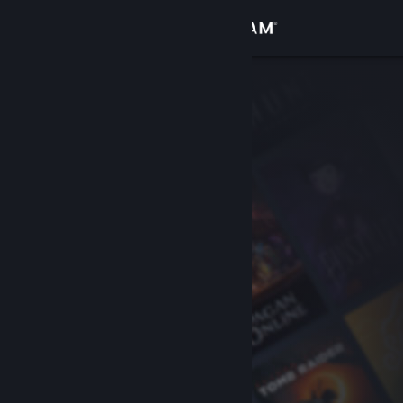
Giriş yap
Mağaza
Topluluk
Hakkında
Destek
Dili değiştir
Steam mobil uygulamasını yükle
Masaüstü internet sitesini görüntüle