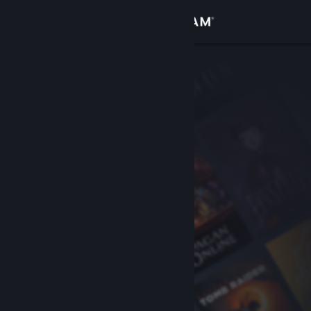
Giriş yap
Mağaza
Topluluk
Hakkında
Destek
Dili değiştir
Steam mobil uygulamasını yükle
Masaüstü internet sitesini görüntüle