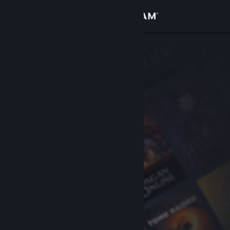
Giriş yap
Mağaza
Topluluk
Hakkında
Destek
Dili değiştir
Steam mobil uygulamasını yükle
Masaüstü internet sitesini görüntüle