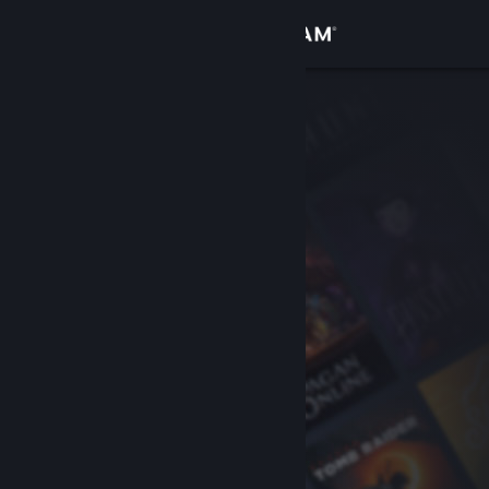
Giriş yap
Mağaza
Topluluk
Hakkında
Destek
Dili değiştir
Steam mobil uygulamasını yükle
Masaüstü internet sitesini görüntüle