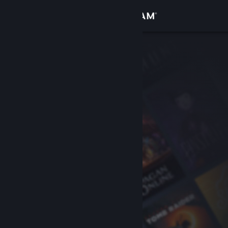
Giriş yap
Mağaza
Topluluk
Hakkında
Destek
Dili değiştir
Steam mobil uygulamasını yükle
Masaüstü internet sitesini görüntüle