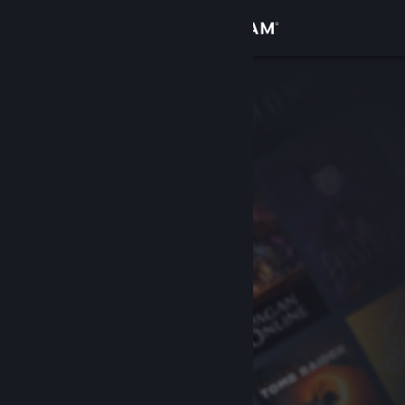
Giriş yap
Mağaza
Topluluk
Hakkında
Destek
Dili değiştir
Steam mobil uygulamasını yükle
Masaüstü internet sitesini görüntüle