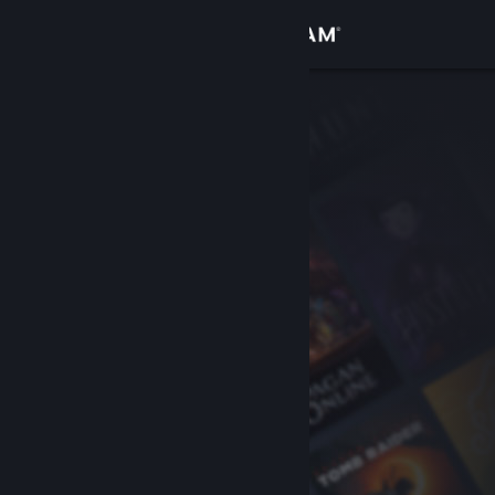
Giriş yap
Mağaza
Topluluk
Hakkında
Destek
Dili değiştir
Steam mobil uygulamasını yükle
Masaüstü internet sitesini görüntüle