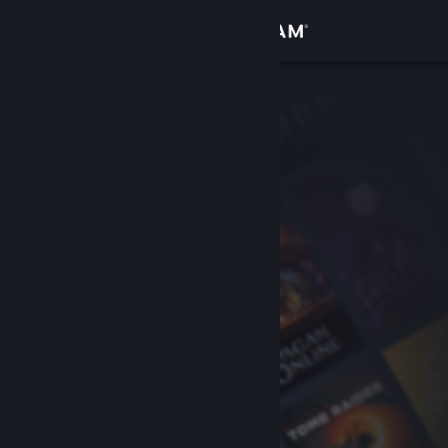
Giriş yap
Mağaza
Topluluk
Hakkında
Destek
Dili değiştir
Steam mobil uygulamasını yükle
Masaüstü internet sitesini görüntüle