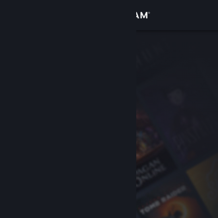
Giriş yap
Mağaza
Topluluk
Hakkında
Destek
Dili değiştir
Steam mobil uygulamasını yükle
Masaüstü internet sitesini görüntüle