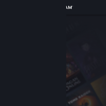
Giriş yap
Mağaza
Topluluk
Hakkında
Destek
Dili değiştir
Steam mobil uygulamasını yükle
Masaüstü internet sitesini görüntüle