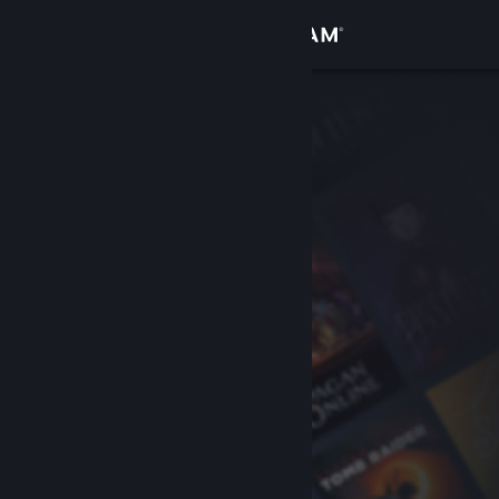
Giriş yap
Mağaza
Topluluk
Hakkında
Destek
Dili değiştir
Steam mobil uygulamasını yükle
Masaüstü internet sitesini görüntüle