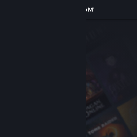
Giriş yap
Mağaza
Topluluk
Hakkında
Destek
Dili değiştir
Steam mobil uygulamasını yükle
Masaüstü internet sitesini görüntüle