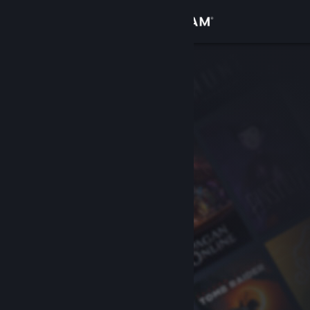
Giriş yap
Mağaza
Topluluk
Hakkında
Destek
Dili değiştir
Steam mobil uygulamasını yükle
Masaüstü internet sitesini görüntüle