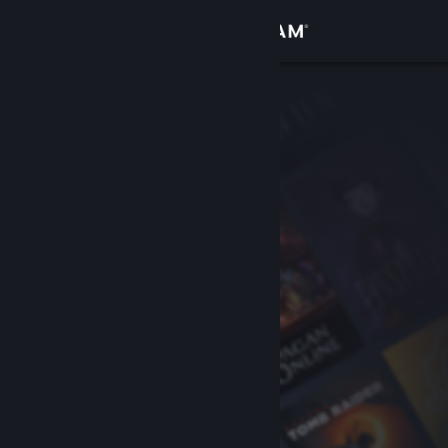
Giriş yap
Mağaza
Topluluk
Hakkında
Destek
Dili değiştir
Steam mobil uygulamasını yükle
Masaüstü internet sitesini görüntüle