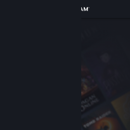
Giriş yap
Mağaza
Topluluk
Hakkında
Destek
Dili değiştir
Steam mobil uygulamasını yükle
Masaüstü internet sitesini görüntüle