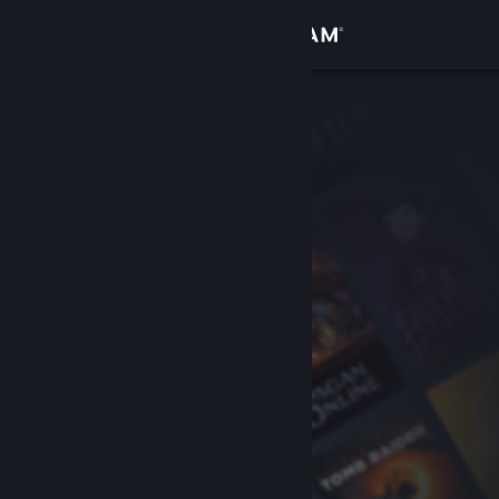
Giriş yap
Mağaza
Topluluk
Hakkında
Destek
Dili değiştir
Steam mobil uygulamasını yükle
Masaüstü internet sitesini görüntüle