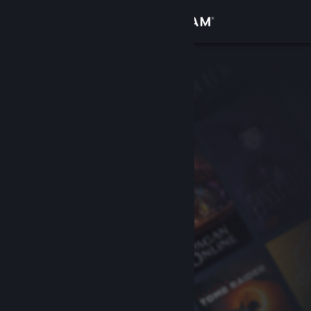
Giriş yap
Mağaza
Topluluk
Hakkında
Destek
Dili değiştir
Steam mobil uygulamasını yükle
Masaüstü internet sitesini görüntüle