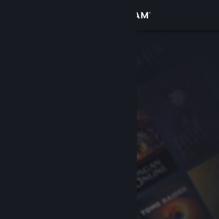
Giriş yap
Mağaza
Topluluk
Hakkında
Destek
Dili değiştir
Steam mobil uygulamasını yükle
Masaüstü internet sitesini görüntüle