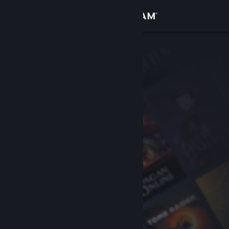
Giriş yap
Mağaza
Topluluk
Hakkında
Destek
Dili değiştir
Steam mobil uygulamasını yükle
Masaüstü internet sitesini görüntüle