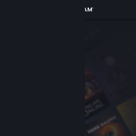
Giriş yap
Mağaza
Topluluk
Hakkında
Destek
Dili değiştir
Steam mobil uygulamasını yükle
Masaüstü internet sitesini görüntüle