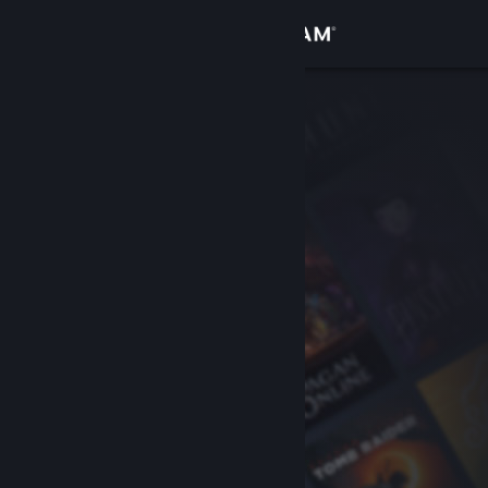
Giriş yap
Mağaza
Topluluk
Hakkında
Destek
Dili değiştir
Steam mobil uygulamasını yükle
Masaüstü internet sitesini görüntüle