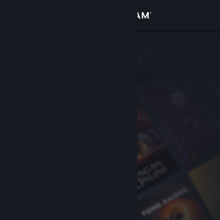
Giriş yap
Mağaza
Topluluk
Hakkında
Destek
Dili değiştir
Steam mobil uygulamasını yükle
Masaüstü internet sitesini görüntüle