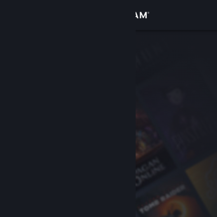
Giriş yap
Mağaza
Topluluk
Hakkında
Destek
Dili değiştir
Steam mobil uygulamasını yükle
Masaüstü internet sitesini görüntüle