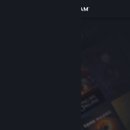
Giriş yap
Mağaza
Topluluk
Hakkında
Destek
Dili değiştir
Steam mobil uygulamasını yükle
Masaüstü internet sitesini görüntüle