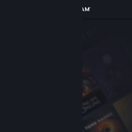
Giriş yap
Mağaza
Topluluk
Hakkında
Destek
Dili değiştir
Steam mobil uygulamasını yükle
Masaüstü internet sitesini görüntüle