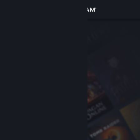
Giriş yap
Mağaza
Topluluk
Hakkında
Destek
Dili değiştir
Steam mobil uygulamasını yükle
Masaüstü internet sitesini görüntüle