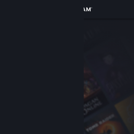
Giriş yap
Mağaza
Topluluk
Hakkında
Destek
Dili değiştir
Steam mobil uygulamasını yükle
Masaüstü internet sitesini görüntüle