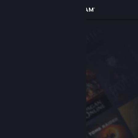
Giriş yap
Mağaza
Topluluk
Hakkında
Destek
Dili değiştir
Steam mobil uygulamasını yükle
Masaüstü internet sitesini görüntüle