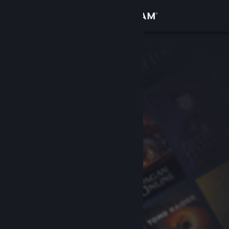
Giriş yap
Mağaza
Topluluk
Hakkında
Destek
Dili değiştir
Steam mobil uygulamasını yükle
Masaüstü internet sitesini görüntüle