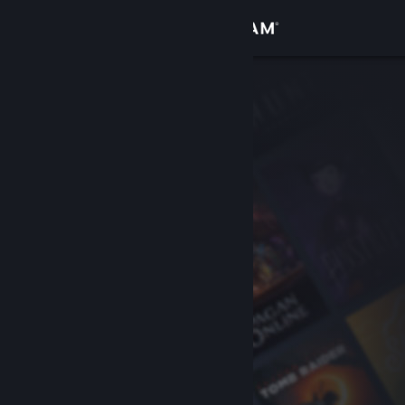
Giriş yap
Mağaza
Topluluk
Hakkında
Destek
Dili değiştir
Steam mobil uygulamasını yükle
Masaüstü internet sitesini görüntüle