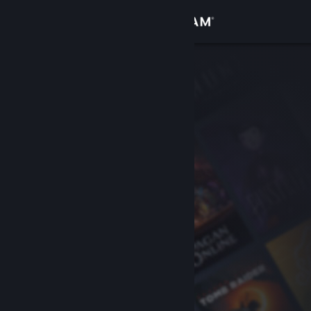
Giriş yap
Mağaza
Topluluk
Hakkında
Destek
Dili değiştir
Steam mobil uygulamasını yükle
Masaüstü internet sitesini görüntüle