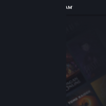
Giriş yap
Mağaza
Topluluk
Hakkında
Destek
Dili değiştir
Steam mobil uygulamasını yükle
Masaüstü internet sitesini görüntüle