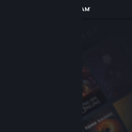
Giriş yap
Mağaza
Topluluk
Hakkında
Destek
Dili değiştir
Steam mobil uygulamasını yükle
Masaüstü internet sitesini görüntüle