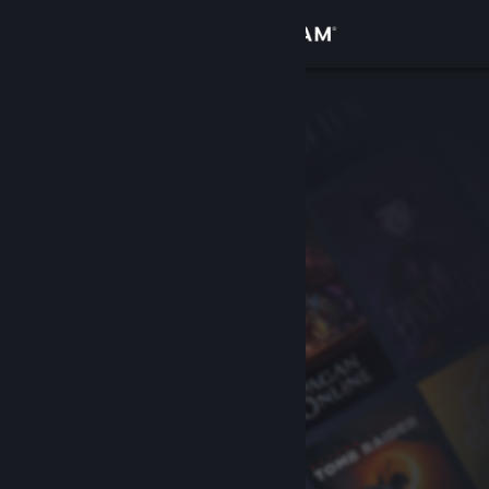
Giriş yap
Mağaza
Topluluk
Hakkında
Destek
Dili değiştir
Steam mobil uygulamasını yükle
Masaüstü internet sitesini görüntüle