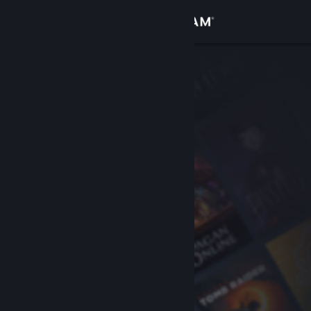
Giriş yap
Mağaza
Topluluk
Hakkında
Destek
Dili değiştir
Steam mobil uygulamasını yükle
Masaüstü internet sitesini görüntüle