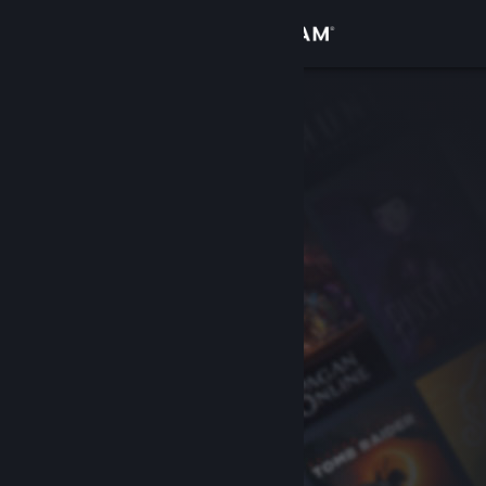
Giriş yap
Mağaza
Topluluk
Hakkında
Destek
Dili değiştir
Steam mobil uygulamasını yükle
Masaüstü internet sitesini görüntüle