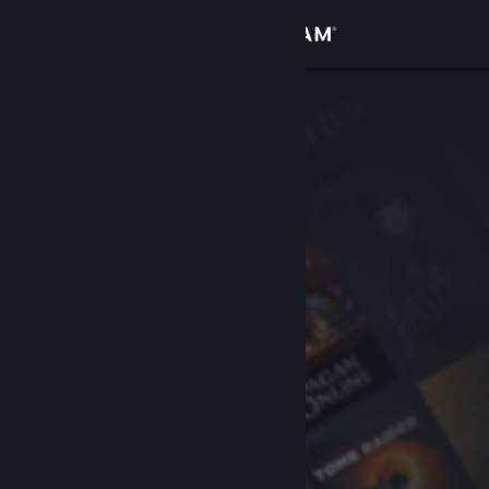
Giriş yap
Mağaza
Topluluk
Hakkında
Destek
Dili değiştir
Steam mobil uygulamasını yükle
Masaüstü internet sitesini görüntüle