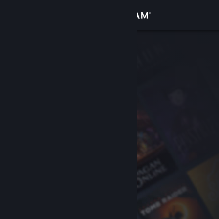
Giriş yap
Mağaza
Topluluk
Hakkında
Destek
Dili değiştir
Steam mobil uygulamasını yükle
Masaüstü internet sitesini görüntüle