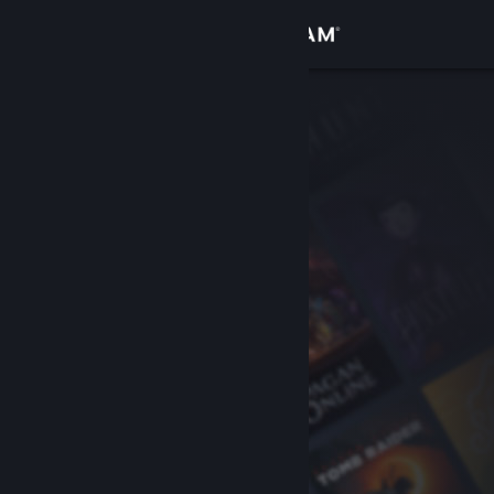
Giriş yap
Mağaza
Topluluk
Hakkında
Destek
Dili değiştir
Steam mobil uygulamasını yükle
Masaüstü internet sitesini görüntüle