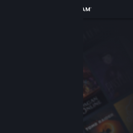
Giriş yap
Mağaza
Topluluk
Hakkında
Destek
Dili değiştir
Steam mobil uygulamasını yükle
Masaüstü internet sitesini görüntüle