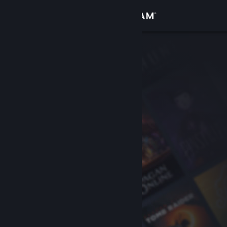
Giriş yap
Mağaza
Topluluk
Hakkında
Destek
Dili değiştir
Steam mobil uygulamasını yükle
Masaüstü internet sitesini görüntüle