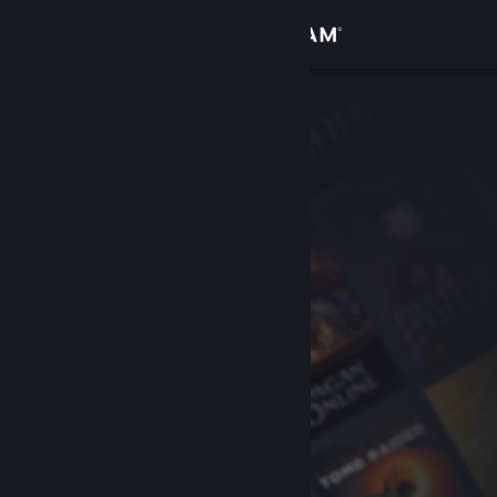
Giriş yap
Mağaza
Topluluk
Hakkında
Destek
Dili değiştir
Steam mobil uygulamasını yükle
Masaüstü internet sitesini görüntüle