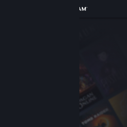
Giriş yap
Mağaza
Topluluk
Hakkında
Destek
Dili değiştir
Steam mobil uygulamasını yükle
Masaüstü internet sitesini görüntüle