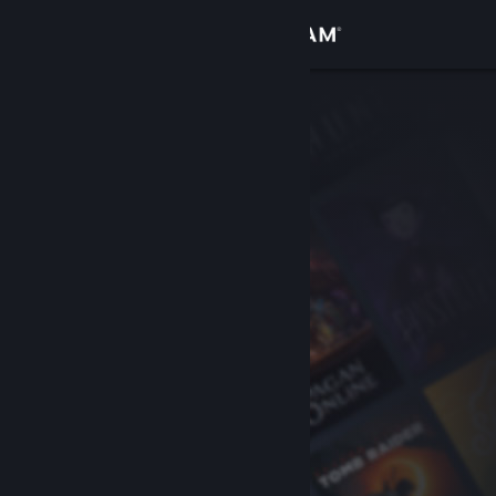
Giriş yap
Mağaza
Topluluk
Hakkında
Destek
Dili değiştir
Steam mobil uygulamasını yükle
Masaüstü internet sitesini görüntüle