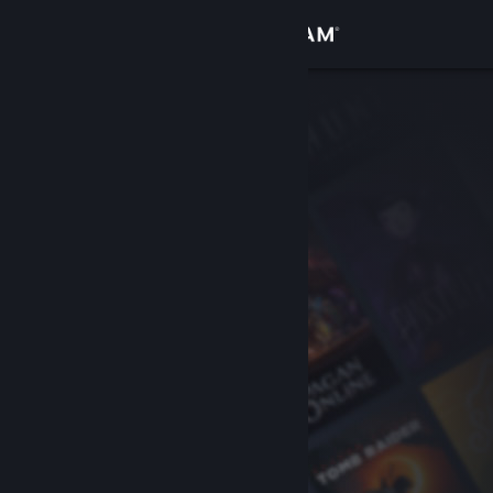
Giriş yap
Mağaza
Topluluk
Hakkında
Destek
Dili değiştir
Steam mobil uygulamasını yükle
Masaüstü internet sitesini görüntüle