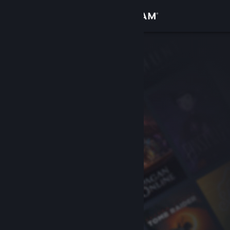
Giriş yap
Mağaza
Topluluk
Hakkında
Destek
Dili değiştir
Steam mobil uygulamasını yükle
Masaüstü internet sitesini görüntüle