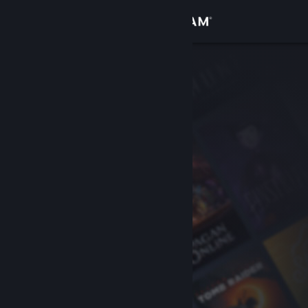
Giriş yap
Mağaza
Topluluk
Hakkında
Destek
Dili değiştir
Steam mobil uygulamasını yükle
Masaüstü internet sitesini görüntüle