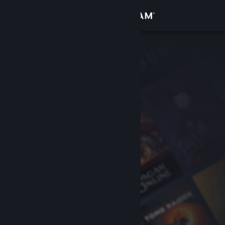
Giriş yap
Mağaza
Topluluk
Hakkında
Destek
Dili değiştir
Steam mobil uygulamasını yükle
Masaüstü internet sitesini görüntüle