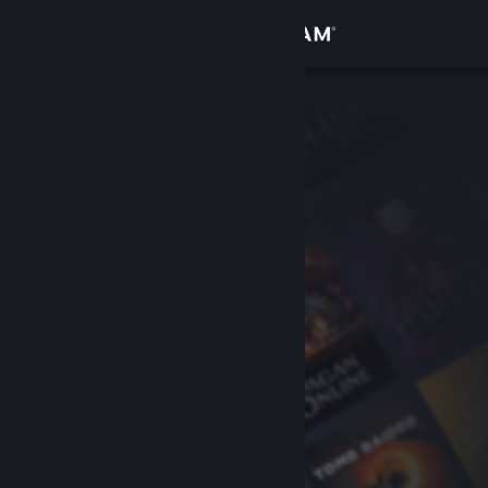
Giriş yap
Mağaza
Topluluk
Hakkında
Destek
Dili değiştir
Steam mobil uygulamasını yükle
Masaüstü internet sitesini görüntüle